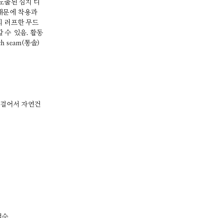
노출된 심지 디
기 때문에 착용과
의 러프한 무드
 수 있음. 활동
 seam(통솔)
 걸어서 자연건
접수.