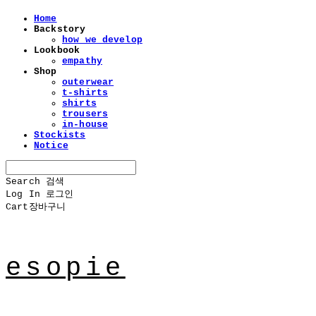
Home
Backstory
how we develop
Lookbook
empathy
Shop
outerwear
t-shirts
shirts
trousers
in-house
Stockists
Notice
Search
검색
Log In
로그인
Cart
장바구니
esopie