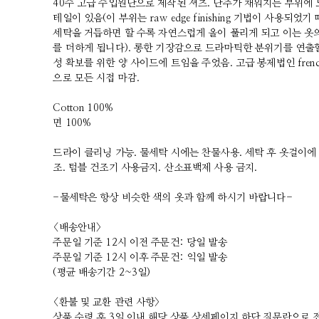
40수 고급 수입원단으로 제작된 셔츠. 단추가 채워지는 부위에 
테일이 있음(이 부위는 raw edge finishing 기법이 사용되었
세탁을 거듭하면 할 수록 자연스럽게 올이 풀리게 되고 이는 옷
를 더하게 됩니다). 롱한 기장감으로 드라마틱한 분위기를 연출할
성 확보를 위한 양 사이드에 트임을 주었음. 고급 봉제법인 french
으로 모든 시접 마감.
Cotton 100%
면 100%
드라이 클리닝 가능. 물세탁 시에는 찬물사용. 세탁 후 옷걸이에
조. 텀블 건조기 사용금지. 산소표백제 사용 금지.
-물세탁은 항상 비슷한 색의 옷과 함께 하시기 바랍니다-
<배송안내>
주문일 기준 12시 이전 주문건: 당일 발송
주문일 기준 12시 이후 주문건: 익일 발송
(평균 배송기간 2~3일)
<환불 및 교환 관련 사항>
상품 수령 후 3일 이내 해당 상품 상세페이지 하단 질문란으로 