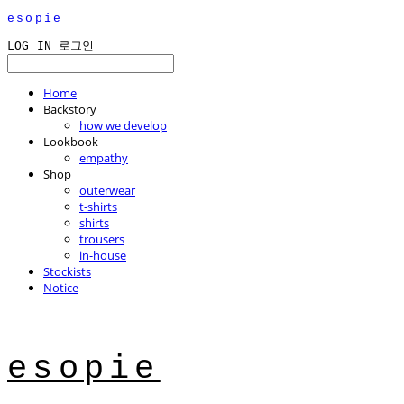
esopie
LOG IN
로그인
Home
Backstory
how we develop
Lookbook
empathy
Shop
outerwear
t-shirts
shirts
trousers
in-house
Stockists
Notice
esopie