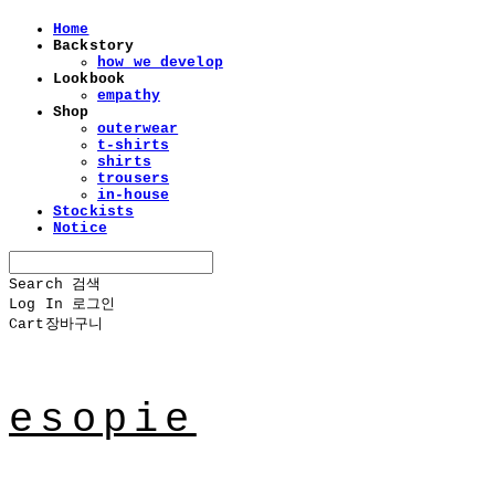
Home
Backstory
how we develop
Lookbook
empathy
Shop
outerwear
t-shirts
shirts
trousers
in-house
Stockists
Notice
Search
검색
Log In
로그인
Cart
장바구니
esopie