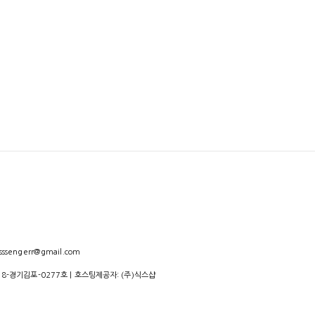
sengerr@gmail.com
18-경기김포-0277호
| 호스팅제공자: (주)식스샵