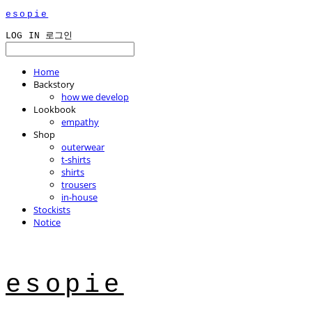
esopie
LOG IN
로그인
Home
Backstory
how we develop
Lookbook
empathy
Shop
outerwear
t-shirts
shirts
trousers
in-house
Stockists
Notice
esopie