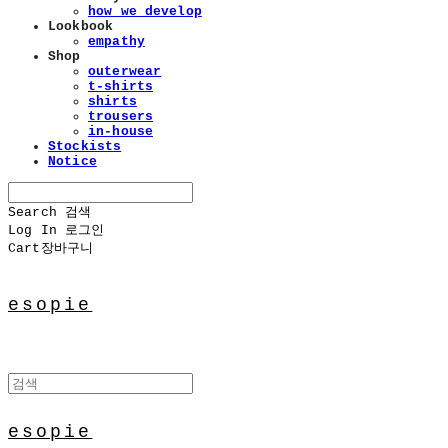
how we develop
Lookbook
empathy
Shop
outerwear
t-shirts
shirts
trousers
in-house
Stockists
Notice
Search
검색
Log In
로그인
Cart
장바구니
esopie
esopie