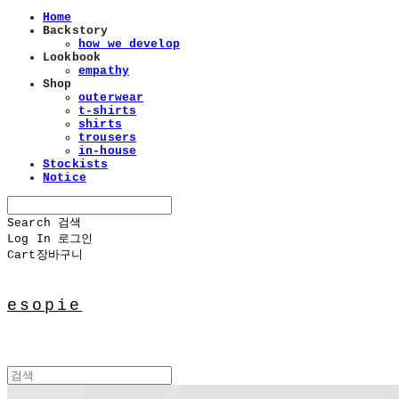
Home
Backstory
how we develop
Lookbook
empathy
Shop
outerwear
t-shirts
shirts
trousers
in-house
Stockists
Notice
Search
검색
Log In
로그인
Cart
장바구니
esopie