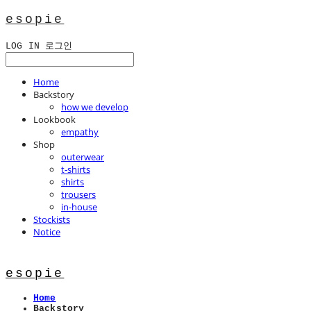
esopie
LOG IN
로그인
Home
Backstory
how we develop
Lookbook
empathy
Shop
outerwear
t-shirts
shirts
trousers
in-house
Stockists
Notice
esopie
Home
Backstory