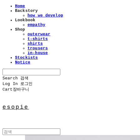
Home
Backstory
how we develop
Lookbook
empathy
Shop
outerwear
t-shirts
shirts
trousers
in-house
Stockists
Notice
Search
검색
Log In
로그인
Cart
장바구니
esopie