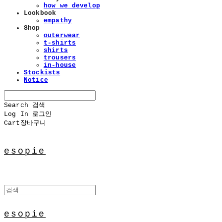
how we develop
Lookbook
empathy
Shop
outerwear
t-shirts
shirts
trousers
in-house
Stockists
Notice
Search
검색
Log In
로그인
Cart
장바구니
esopie
esopie