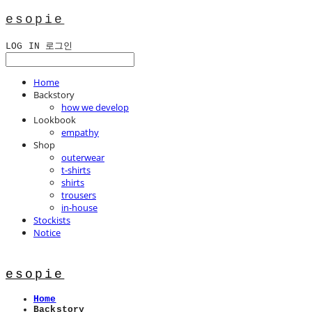
esopie
LOG IN
로그인
Home
Backstory
how we develop
Lookbook
empathy
Shop
outerwear
t-shirts
shirts
trousers
in-house
Stockists
Notice
esopie
Home
Backstory