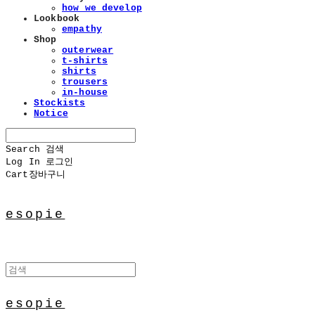
how we develop
Lookbook
empathy
Shop
outerwear
t-shirts
shirts
trousers
in-house
Stockists
Notice
Search
검색
Log In
로그인
Cart
장바구니
esopie
esopie