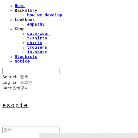
Home
Backstory
how we develop
Lookbook
empathy
Shop
outerwear
t-shirts
shirts
trousers
in-house
Stockists
Notice
Search
검색
Log In
로그인
Cart
장바구니
esopie