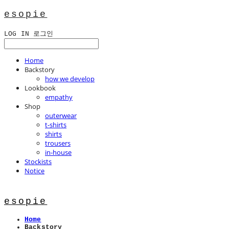
esopie
LOG IN
로그인
Home
Backstory
how we develop
Lookbook
empathy
Shop
outerwear
t-shirts
shirts
trousers
in-house
Stockists
Notice
esopie
Home
Backstory