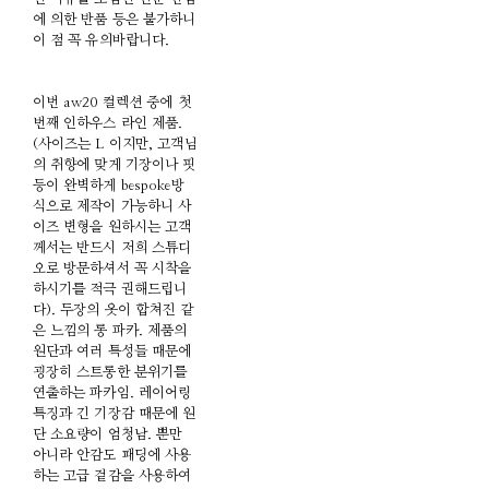
에 의한 반품 등은 불가하니
이 점 꼭 유의바랍니다.
이번 aw20 컬렉션 중에 첫
번째 인하우스 라인 제품.
(사이즈는 L 이지만, 고객님
의 취향에 맞게 기장이나 핏
등이 완벽하게 bespoke방
식으로 제작이 가능하니 사
이즈 변형을 원하시는 고객
께서는 반드시 저희 스튜디
오로 방문하셔서 꼭 시착을
하시기를 적극 권해드립니
다). 두장의 옷이 합쳐진 같
은 느낌의 롱 파카. 제품의
원단과 여러 특성들 때문에
굉장히 스트롱한 분위기를
연출하는 파카임. 레이어링
특징과 긴 기장감 때문에 원
단 소요량이 엄청남. 뿐만
아니라 안감도 패딩에 사용
하는 고급 겉감을 사용하여